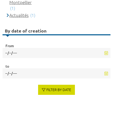
Montpellier
(1)
Actualités
(1)
By date of creation
From
to
FILTER BY DATE