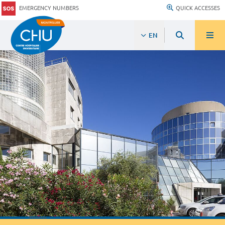
EMERGENCY NUMBERS
QUICK ACCESSES
EN