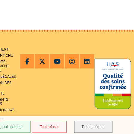
TIENT
ENT CHU
ITÉ :
EMENT
E
 LÉGALES
ON DES
ITE
ENTS
S
TION HAS
ES
 tout accepter
Tout refuser
Personnaliser