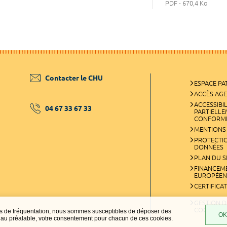
PDF - 670,4 Ko
Contacter le CHU
ESPACE PA
ACCÈS AG
ACCESSIBIL
04 67 33 67 33
PARTIELL
CONFORM
MENTIONS
PROTECTI
DONNÉES
PLAN DU S
FINANCEM
EUROPÉEN
CERTIFICA
GESTION D
COOKIES
ques de fréquentation, nous sommes susceptibles de déposer des
OK,
t, au préalable, votre consentement pour chacun de ces cookies.