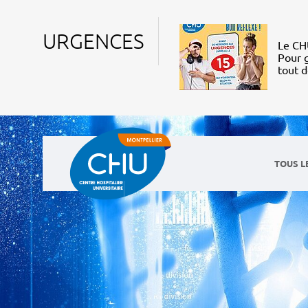
URGENCES
Le CHU
Pour g
tout 
TOUS L