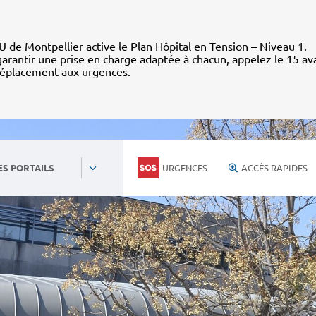
 de Montpellier active le Plan Hôpital en Tension – Niveau 1.
arantir une prise en charge adaptée à chacun, appelez le 15 av
déplacement aux urgences.
URGENCES
ACCÈS RAPIDES
ES PORTAILS