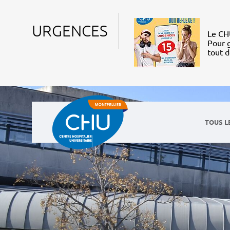
URGENCES
Le CHU
Pour g
tout 
TOUS L