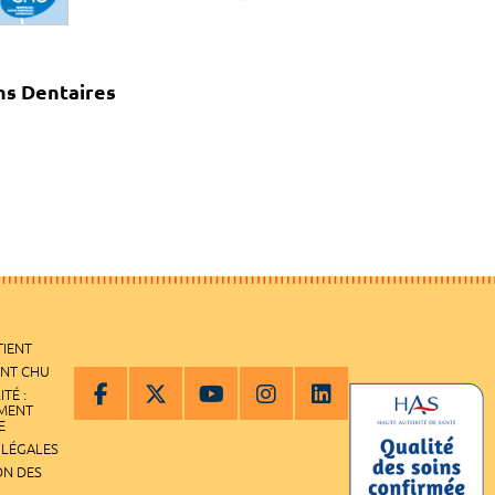
ns Dentaires
TIENT
ENT CHU
ITÉ :
EMENT
E
 LÉGALES
ON DES