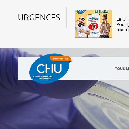
URGENCES
Le CHU
Pour g
tout 
TOUS L