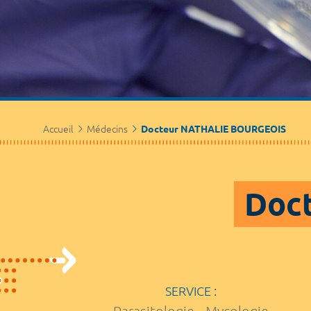
Accueil
Médecins
Docteur NATHALIE BOURGEOIS
Doc
SERVICE :