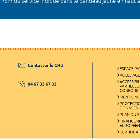
nom du service indiqué dans le bandeau jaune en haut à
Contacter le CHU
ESPACE PA
ACCÈS AG
ACCESSIBIL
04 67 33 67 33
PARTIELL
CONFORM
MENTIONS
PROTECTI
DONNÉES
PLAN DU S
FINANCEM
EUROPÉEN
CERTIFICA