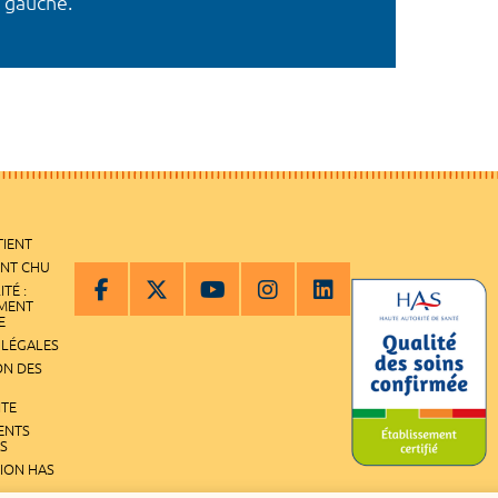
 gauche.
TIENT
ENT CHU
ITÉ :
EMENT
E
 LÉGALES
ON DES
ITE
ENTS
S
TION HAS