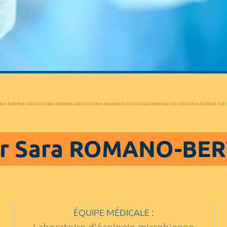
ur Sara ROMANO-BE
ÉQUIPE MÉDICALE :