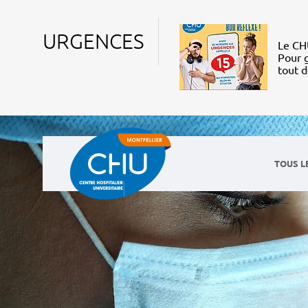
URGENCES
Le CHU
Pour g
tout 
TOUS L