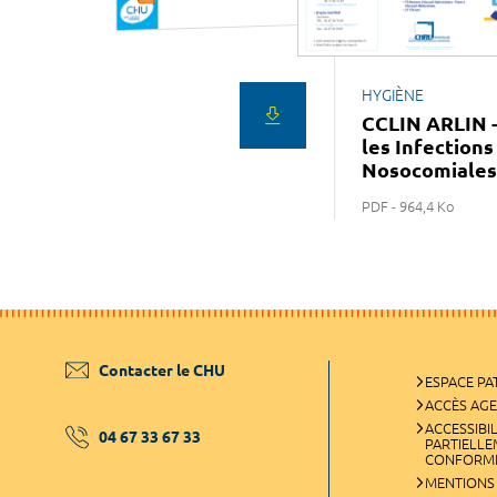
HYGIÈNE
CCLIN ARLIN -
les Infections
Nosocomiales
PDF - 964,4 Ko
Contacter le CHU
ESPACE PA
ACCÈS AG
ACCESSIBIL
04 67 33 67 33
PARTIELL
CONFORM
MENTIONS