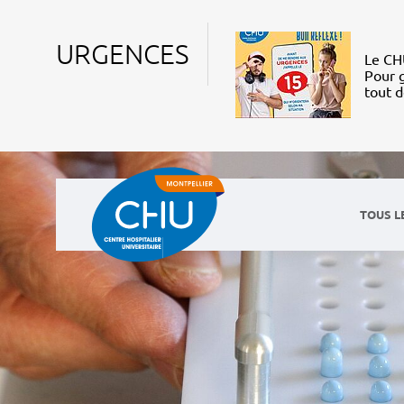
URGENCES
Le CHU
Pour g
tout 
TOUS L