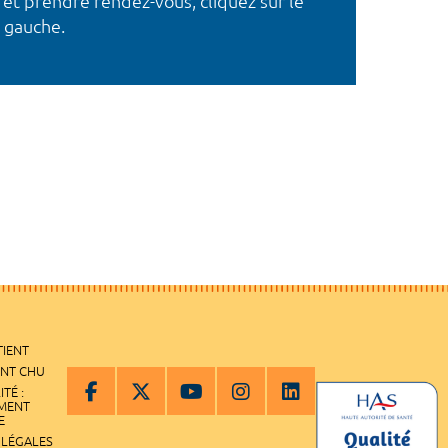
 et prendre rendez-vous, cliquez sur le
 gauche.
TIENT
ENT CHU
ITÉ :
EMENT
E
 LÉGALES