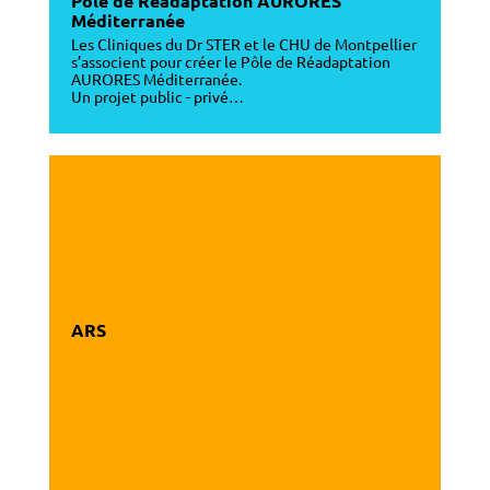
Pôle de Réadaptation AURORES
Méditerranée
Les Cliniques du Dr STER et le CHU de Montpellier
s’associent pour créer le Pôle de Réadaptation
AURORES Méditerranée.
Un projet public - privé…
ARS