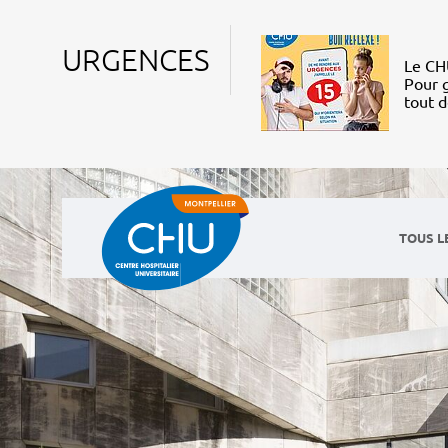
URGENCES
Le CHU
Pour g
tout 
TOUS L