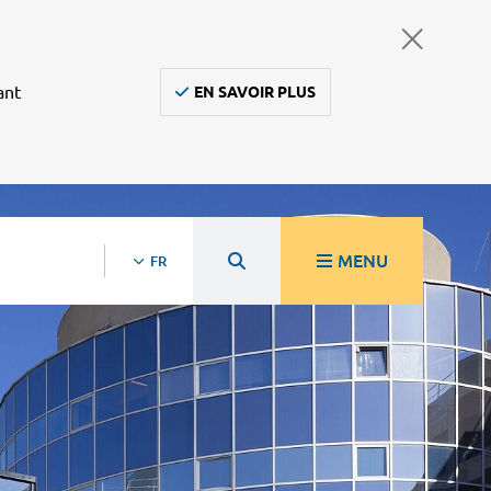
ant
EN SAVOIR PLUS
MENU
FR