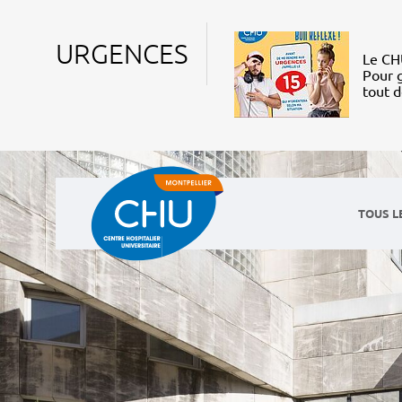
URGENCES
Le CHU
Pour g
tout 
TOUS L