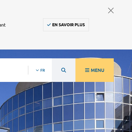
ant
EN SAVOIR PLUS
MENU
FR
re
Ambulanciers, taxis, vsl