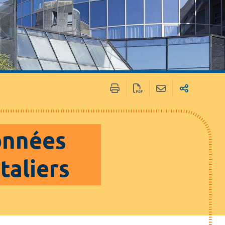
 / Médias
Marchés publics
onnées
taliers