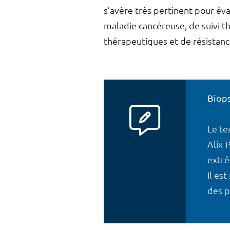
s’avère très pertinent pour év
maladie cancéreuse, de suivi th
thérapeutiques et de résistan
Biops
Le te
Alix-
extrê
Il es
des p