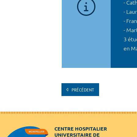
- Cat
- Lau
- Fra
- Mar
3 étu
en Ma
PRÉCÉDENT
CENTRE HOSPITALIER
UNIVERSITAIRE DE