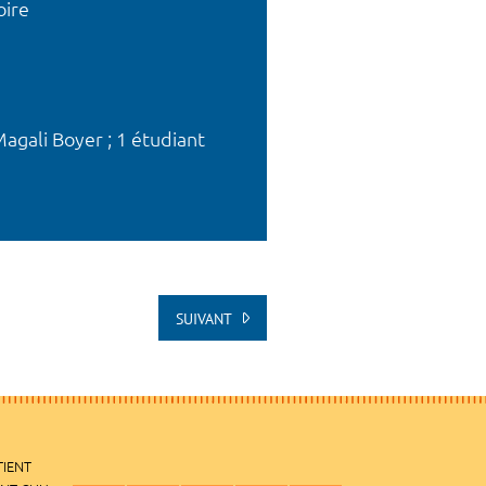
oire
Magali Boyer ; 1 étudiant
SUIVANT
TIENT