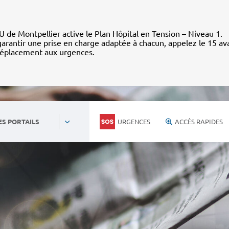
 de Montpellier active le Plan Hôpital en Tension – Niveau 1.
arantir une prise en charge adaptée à chacun, appelez le 15 av
déplacement aux urgences.
URGENCES
ACCÈS RAPIDES
ES PORTAILS