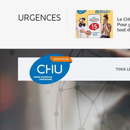
URGENCES
Le CHU
Pour g
tout 
TOUS L