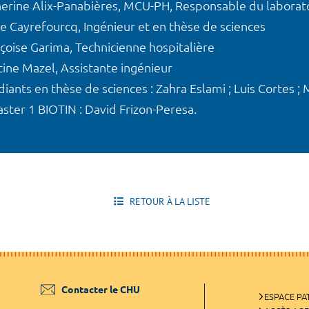
herine Alix-Panabières, MCU-PH, Responsable du laborat
re Cayrefourcq, Ingénieur et en thèse de sciences
nçoise Garima, Technicienne hospitalière
tine Mazel, Assistante ingénieur
diants en thèse de sciences : Zahra Eslami ; Luis Cortes ; 
ster 1 BIOTIN : David Frizon-Peresa.
RETOUR À LA LISTE
Contacter le CHU
ESPACE PA