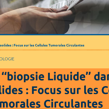
s solides : Focus sur les Cellules Tumorales Circulantes
OLOGIE
 ‘‘biopsie Liquide’’ d
lides : Focus sur les C
morales Circulantes