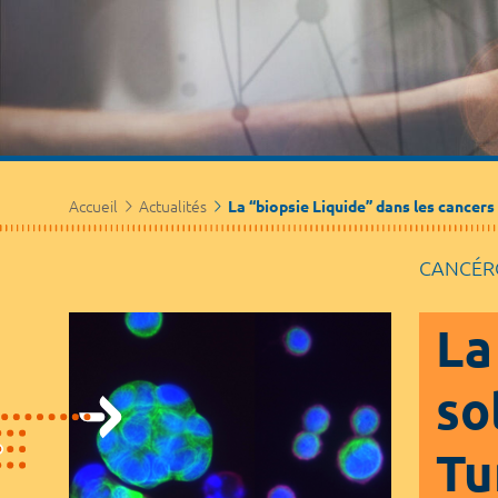
Accueil
Actualités
La ‘‘biopsie Liquide’’ dans les cancer
CANCÉR
La
so
Tu