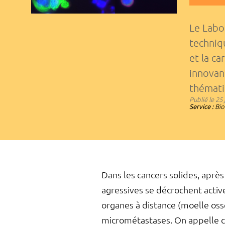
Le Labo
techniq
et la ca
innovan
thémat
Publié le
25 
Service :
Bio
Dans les cancers solides, après
agressives se décrochent activ
organes à distance (moelle os
micrométastases. On appelle ces