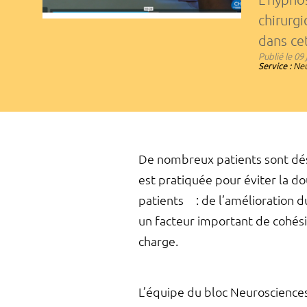
chirurgi
dans ce
Publié le
09 
Service :
Neu
De nombreux patients sont dés
est pratiquée pour éviter la d
patients : de l’amélioration d
un facteur important de cohés
charge.
L’équipe du bloc Neurosciences 