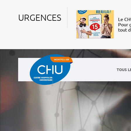
URGENCES
Le CHU
Pour g
tout 
TOUS L