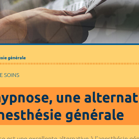
ésie générale
E SOINS
hypnose, une alternat
anesthésie générale
e est une excellente alternative à l’anesthésie gé