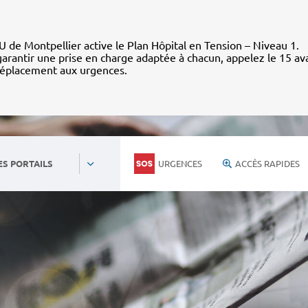
 de Montpellier active le Plan Hôpital en Tension – Niveau 1.
arantir une prise en charge adaptée à chacun, appelez le 15 av
déplacement aux urgences.
URGENCES
ACCÈS RAPIDES
ES PORTAILS