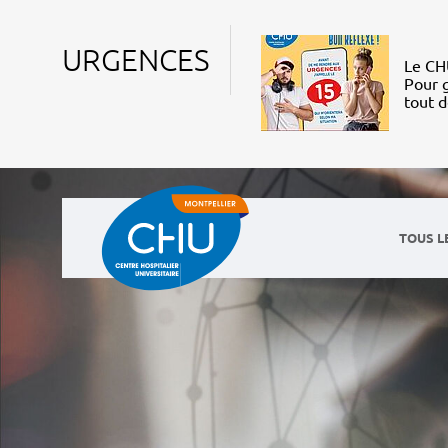
URGENCES
Le CHU
Pour g
tout 
TOUS L