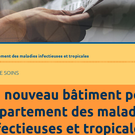
ment des maladies infectieuses et tropicales
E SOINS
 nouveau bâtiment p
partement des malad
fectieuses et tropica