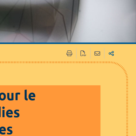
our le
ies
les