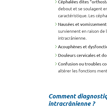
Céphalées dites “orthost
debout et se soulagent en
caractéristique. Les céph
Nausées et vomissement
surviennent en raison de l
intracrânienne.
Acouphènes
et dysfoncti
Douleurs cervicales et do
Confusion ou troubles cog
altérer les fonctions men
Comment diagnostiq
intracrânienne ?