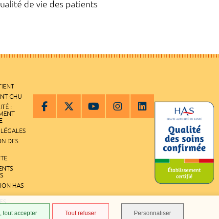
ualité de vie des patients
TIENT
ENT CHU
ITÉ :
EMENT
E
 LÉGALES
ON DES
ITE
ENTS
S
TION HAS
ES
 tout accepter
Tout refuser
Personnaliser