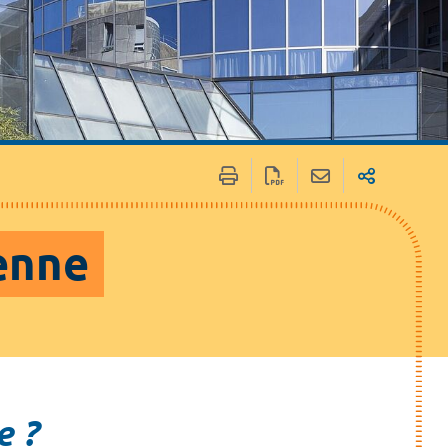
enne
e ?