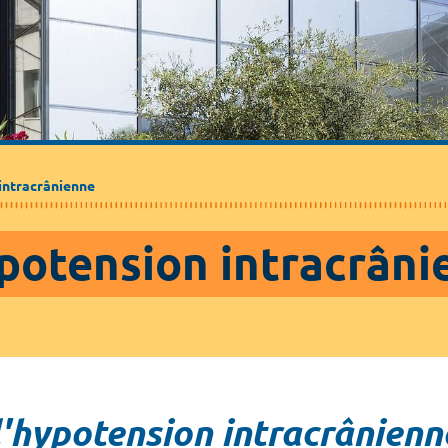
intracrânienne
ypotension intracrâni
l'hypotension intracrânienn