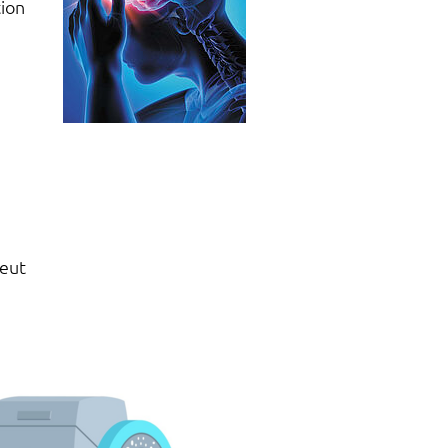
tion
peut