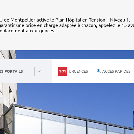
 de Montpellier active le Plan Hôpital en Tension – Niveau 1.
arantir une prise en charge adaptée à chacun, appelez le 15 av
déplacement aux urgences.
URGENCES
ACCÈS RAPIDES
ES PORTAILS