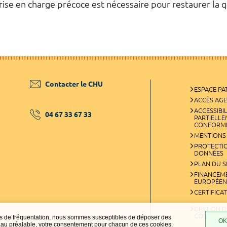
ise en charge précoce est nécessaire pour restaurer la q
Contacter le CHU
ESPACE PA
ACCÈS AG
ACCESSIBIL
04 67 33 67 33
PARTIELL
CONFORM
MENTIONS
PROTECTI
DONNÉES
PLAN DU S
FINANCEM
EUROPÉEN
CERTIFICA
GESTION D
COOKIES
ques de fréquentation, nous sommes susceptibles de déposer des
OK,
t, au préalable, votre consentement pour chacun de ces cookies.