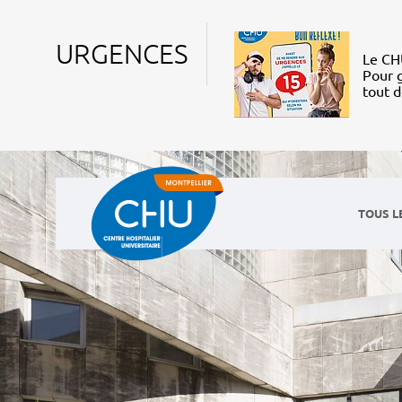
URGENCES
Le CHU
Pour g
tout 
TOUS L