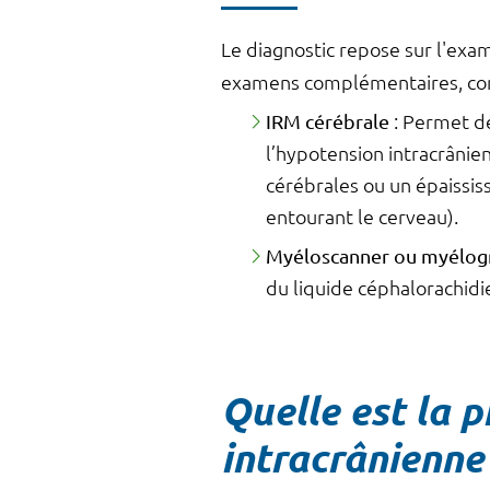
Le diagnostic repose sur l'exa
examens complémentaires, c
IRM cérébrale
: Permet de
l’hypotension intracrânie
cérébrales ou un épaiss
entourant le cerveau).
Myéloscanner ou myélog
du liquide céphalorachidi
Quelle est la p
intracrânienne