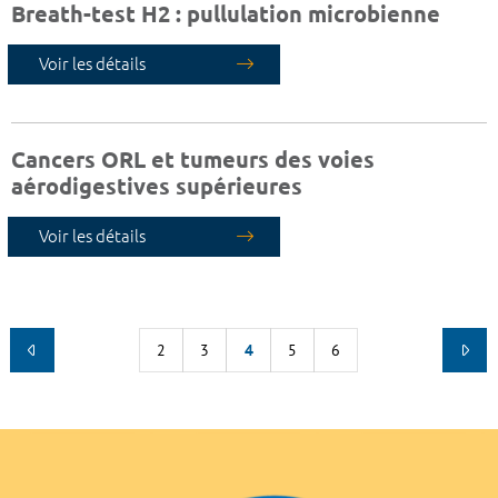
Breath-test H2 : pullulation microbienne
Voir les détails
Cancers ORL et tumeurs des voies
aérodigestives supérieures
Voir les détails
2
3
4
5
6