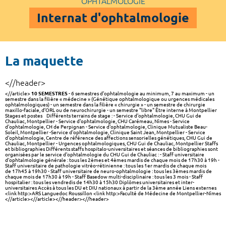
OPHTALMOLOGIE
Internat d'ophtalmologie
La maquette
<//header>
<//article>
10 SEMESTRES
- 6 semestres d’ophtalmologie au minimum, 7 au maximum - un
semestre dans la filière « médecine » (Génétique ophtalmologique ou urgences médicales
ophtalmologiques) - un semestre dans la filière « chirurgie » - un semestre de chirurgie
maxillo-faciale, d’ORL ou de neurochirurgie - un semestre "libre" Être interne à Montpellier
Stages et postes Différents terrains de stage : - Service d'ophtalmologie, CHU Gui de
Chauliac, Montpellier - Service d'ophtalmologie, CHU Carémeau, Nîmes - Service
d'ophtalmologie, CH de Perpignan - Service d'ophtalmologie, Clinique Mutualiste Beau-
Soleil, Montpellier -Service d'ophtalmologie, Clinique Saint Jean, Montpellier - Service
d'ophtalmologie, Centre de référence des affections sensorielles génétiques, CHU Gui de
Chauliac, Montpellier - Urgences ophtalmologiques, CHU Gui de Chauliac, Montpellier Staffs
et bibliographies Différents staffs hospitalo-universitaires et séances de bibliographies sont
organisées par le service d'ophtalmologie du CHU Gui de Chauliac : - Staff universitaire
d'ophtalmologie générale : tous les 2èmes et 4èmes mardis de chaque mois de 17h30 à 19h -
Staff universitaire de pathologie vitréo-rétinienne : tous les 1er mardis de chaque mois
de 17h45 à 19h30 - Staff universitaire de neuro-ophtalmologie : tous les 3èmes mardis de
chaque mois de 17h30 à 19h - Staff Basedow multi-disciplinaire : tous les 3 mois - Staff
hospitalier : tous les vendredis de 14h30 à 15h30 Diplômes universitaires et inter-
universitaires Accès à tous les DU et DIU nationaux à partir de la 3ème année Liens externes
<link http:>ARS Languedoc Roussillon <link http:>Faculté de Médecine de Montpellier-Nîmes
<//article><//article><//header><//header>