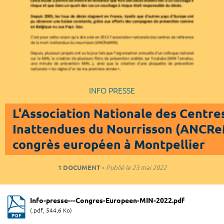
INFO PRESSE
L'Association Nationale des Centre
Inattendues du Nourrisson (ANCRe
congrès européen à Montpellier
1 DOCUMENT
Publié le
23 mai 2022
Info-presse---Congres-Europeen-MIN-2022.pdf
(.pdf, 544,6 Ko)