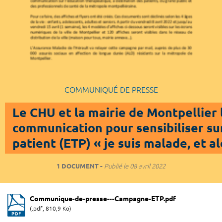
COMMUNIQUÉ DE PRESSE
Le CHU et la mairie de Montpellie
communication pour sensibiliser su
patient (ETP) « je suis malade, et al
1 DOCUMENT
Publié le
08 avril 2022
Communique-de-presse---Campagne-ETP.pdf
(.pdf, 810,9 Ko)