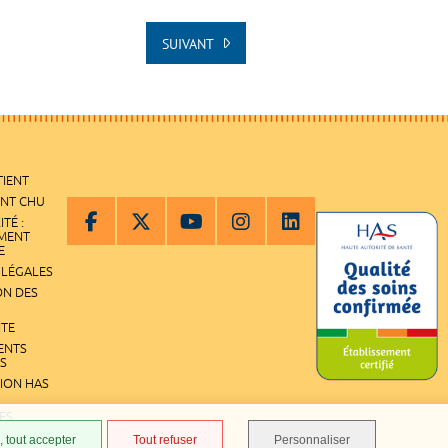
SUIVANT
TIENT
ENT CHU
ITÉ :
EMENT
E
 LÉGALES
ON DES
ITE
ENTS
S
TION HAS
ES
 tout accepter
Tout refuser
Personnaliser