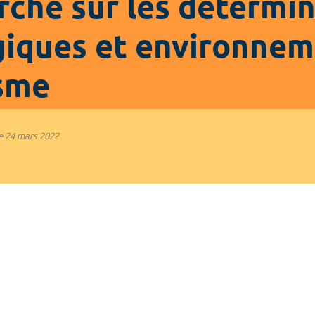
rche sur les détermi
giques et environne
isme
e
24 mars 2022