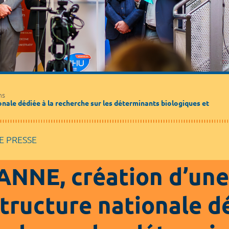
Médecine de ville
Journalistes
Partenaires / Associations
ns
nale dédiée à la recherche sur les déterminants biologiques et
 PRESSE
NNE, création d’une
structure nationale dé