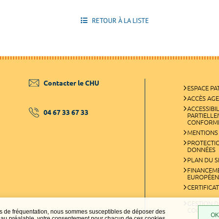
RETOUR À LA LISTE
Contacter le CHU
ESPACE PA
ACCÈS AG
ACCESSIBIL
04 67 33 67 33
PARTIELL
CONFORM
MENTIONS
PROTECTI
DONNÉES
PLAN DU S
FINANCEM
EUROPÉEN
CERTIFICA
GESTION D
COOKIES
ques de fréquentation, nous sommes susceptibles de déposer des
OK,
t, au préalable, votre consentement pour chacun de ces cookies.