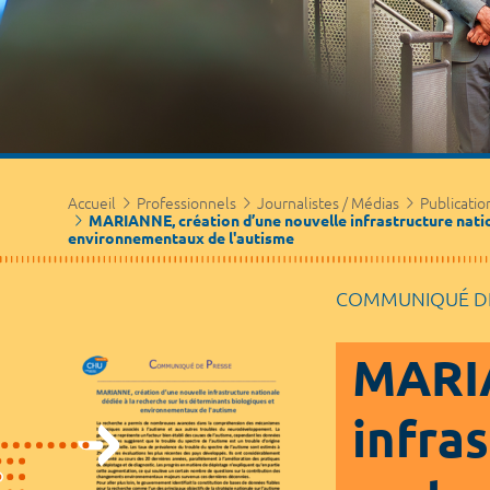
Accueil
Professionnels
Journalistes / Médias
Publicatio
MARIANNE, création d’une nouvelle infrastructure natio
environnementaux de l'autisme
COMMUNIQUÉ DE
MARIA
infra