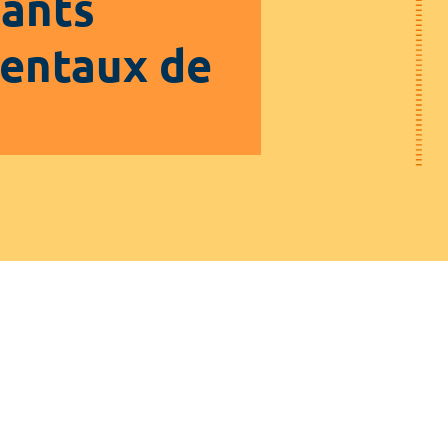
nants
mentaux de