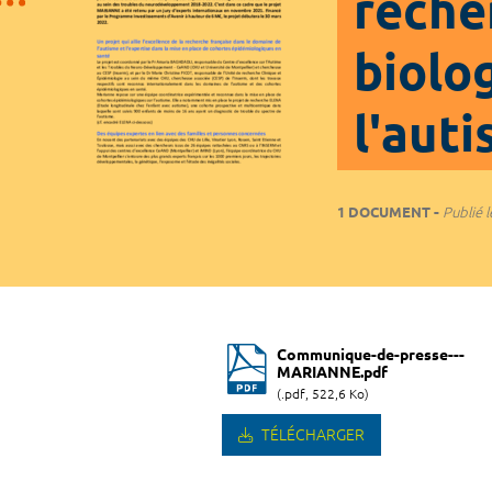
reche
biolo
l'aut
1 DOCUMENT
Publié l
Communique-de-presse---
MARIANNE.pdf
(.pdf, 522,6 Ko)
TÉLÉCHARGER