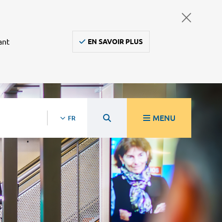
ant
EN SAVOIR PLUS
MENU
FR
re
Ambulanciers, taxis, vsl