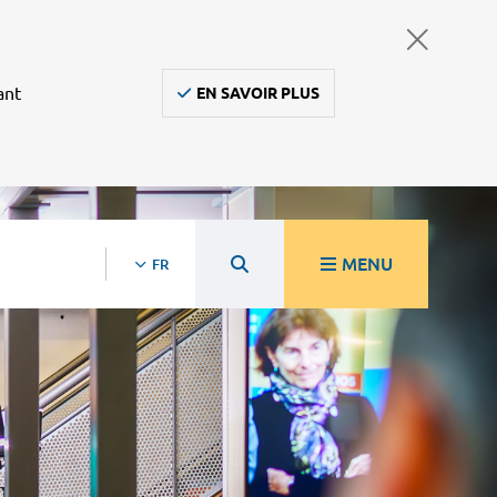
ant
EN SAVOIR PLUS
MENU
FR
re
Ambulanciers, taxis, vsl