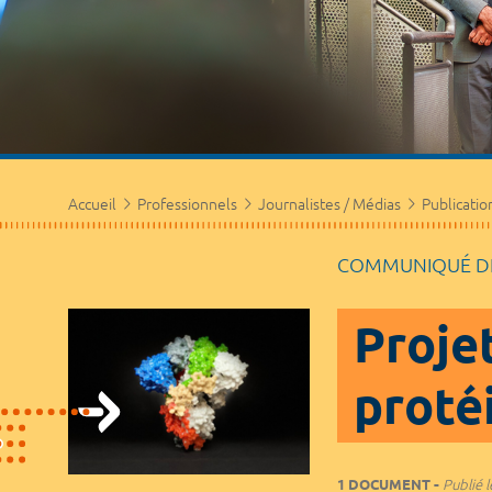
Accueil
Professionnels
Journalistes / Médias
Publicatio
COMMUNIQUÉ DE
Proje
proté
1 DOCUMENT
Publié l