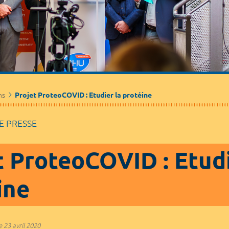
Médecine de ville
Journalistes
Partenaires / Associations
ns
Projet ProteoCOVID : Etudier la protéine
 PRESSE
t ProteoCOVID : Etudi
ine
e
23 avril 2020