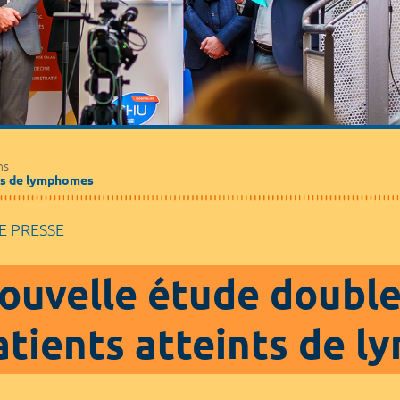
Médecine de ville
Journalistes
Partenaires / Associations
ns
nts de lymphomes
 PRESSE
ouvelle étude double 
atients atteints de 