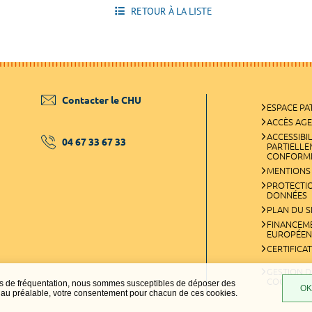
RETOUR À LA LISTE
Contacter le CHU
ESPACE PA
ACCÈS AG
ACCESSIBIL
04 67 33 67 33
PARTIELL
CONFORM
MENTIONS
PROTECTI
DONNÉES
PLAN DU S
FINANCEM
EUROPÉEN
CERTIFICA
GESTION D
COOKIES
ques de fréquentation, nous sommes susceptibles de déposer des
OK,
t, au préalable, votre consentement pour chacun de ces cookies.