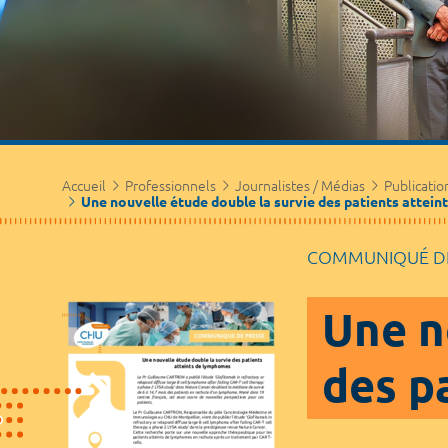
Accueil
Professionnels
Journalistes / Médias
Publicatio
Une nouvelle étude double la survie des patients attei
COMMUNIQUÉ DE
Une n
des p