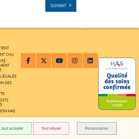
SUIVANT
TIENT
ENT CHU
ITÉ :
EMENT
E
 LÉGALES
ON DES
ITE
ENTS
S
TION HAS
ES
 tout accepter
Tout refuser
Personnaliser