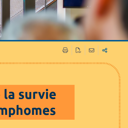
 / Médias
Marchés publics
la survie
lymphomes