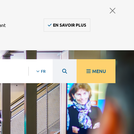
ant
EN SAVOIR PLUS
MENU
FR
re
Ambulanciers, taxis, vsl