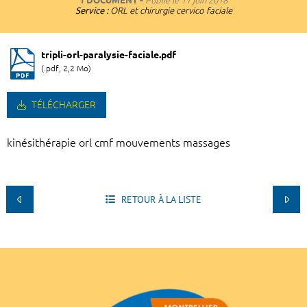
1 DOCUMENT
Publié le
11 juin 2018
Service :
ORL et chirurgie cervico faciale
tripli-orl-paralysie-faciale.pdf
(.pdf, 2,2 Mo)
TÉLÉCHARGER
kinésithérapie orl cmf mouvements massages
RETOUR À LA LISTE