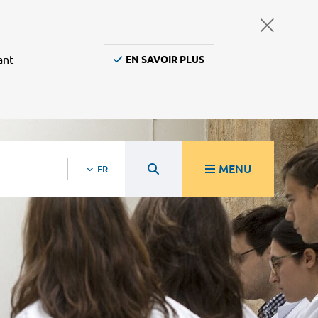
ant
EN SAVOIR PLUS
MENU
FR
re
Ambulanciers, taxis, vsl