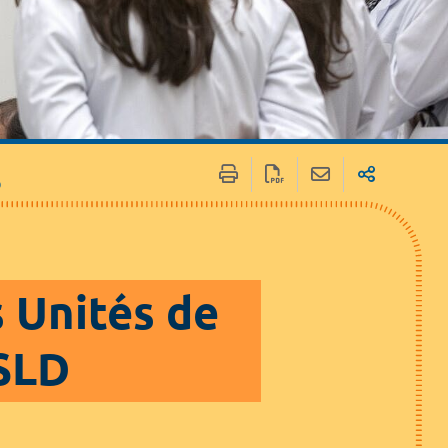
 / Médias
Marchés publics
D
s Unités de
USLD