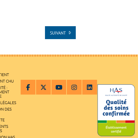
SUIVANT
TIENT
ENT CHU
ITÉ :
EMENT
E
 LÉGALES
ON DES
ITE
ENTS
S
TION HAS