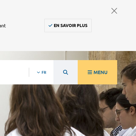
ant
EN SAVOIR PLUS
MENU
FR
re
Ambulanciers, taxis, vsl