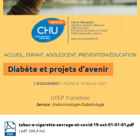
ACCUEIL, ENFANT, ADOLESCENT, PRÉVENTION-ÉDUCATION
Diabète et projets d'avenir
1 DOCUMENT
Publié le
19 février 2021
UTEP Transition
Service :
Endocrinologie-Diabétologie
tabac-e-cigarette-sevrage-et-covid-19-uct-01-01-01.pdf
(.pdf, 286,9 Ko)