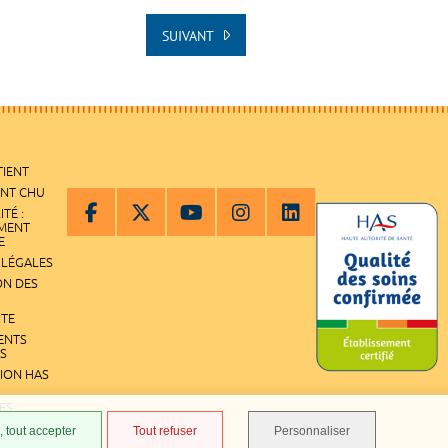
SUIVANT
TIENT
ENT CHU
ITÉ :
EMENT
E
 LÉGALES
ON DES
ITE
ENTS
S
TION HAS
ES
 tout accepter
Tout refuser
Personnaliser