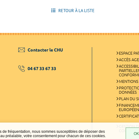
RETOUR À LA LISTE
Contacter le CHU
ESPACE PA
ACCÈS AG
ACCESSIBIL
04 67 33 67 33
PARTIELL
CONFORM
MENTIONS
PROTECTI
DONNÉES
PLAN DU S
FINANCEM
EUROPÉEN
CERTIFICA
GESTION D
COOKIES
ques de fréquentation, nous sommes susceptibles de déposer des
OK,
t, au préalable, votre consentement pour chacun de ces cookies.