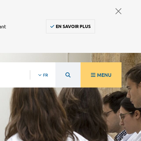
ant
EN SAVOIR PLUS
MENU
FR
re
Ambulanciers, taxis, vsl