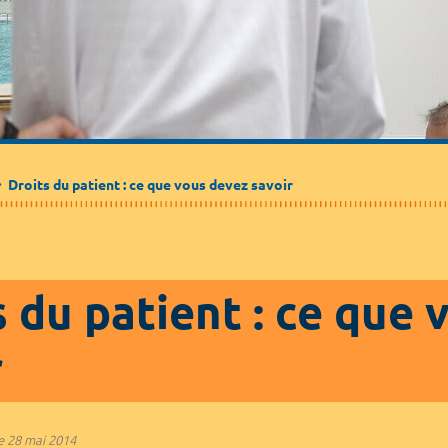
Médecine de ville
Journalistes
Partenaires / Associations
Droits du patient : ce que vous devez savoir
s du patient : ce que
r
e
28 mai 2014