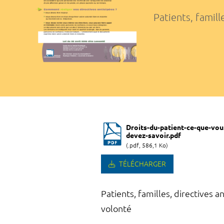
Patients, famil
Droits-du-patient-ce-que-vou
devez-savoir.pdf
(.pdf, 586,1 Ko)
TÉLÉCHARGER
Patients, familles, directives a
volonté