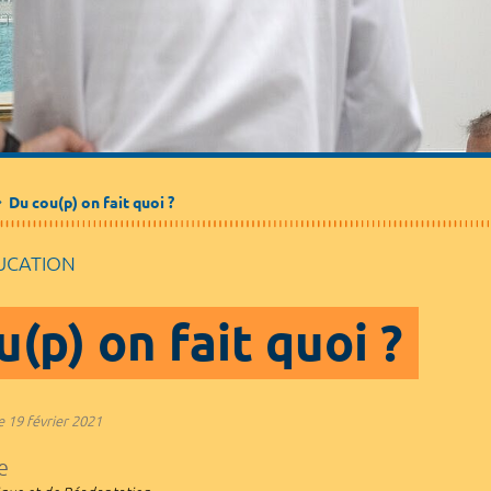
Médecine de ville
Journalistes
Partenaires / Associations
Du cou(p) on fait quoi ?
UCATION
(p) on fait quoi ?
e
19 février 2021
e