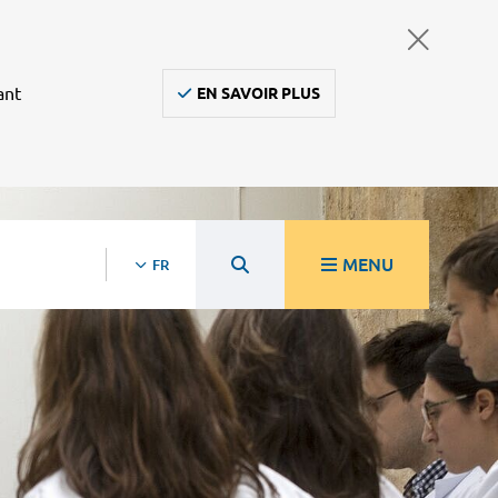
ant
EN SAVOIR PLUS
MENU
FR
re
Ambulanciers, taxis, vsl