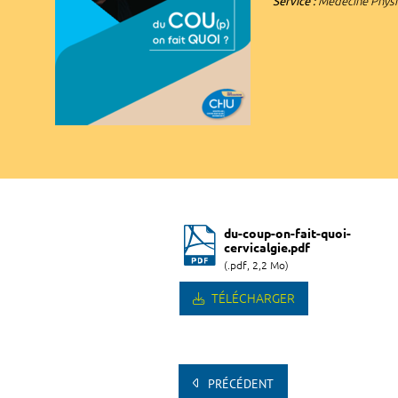
Service :
Médecine Physi
du-coup-on-fait-quoi-
cervicalgie.pdf
(.pdf, 2,2 Mo)
TÉLÉCHARGER
PRÉCÉDENT