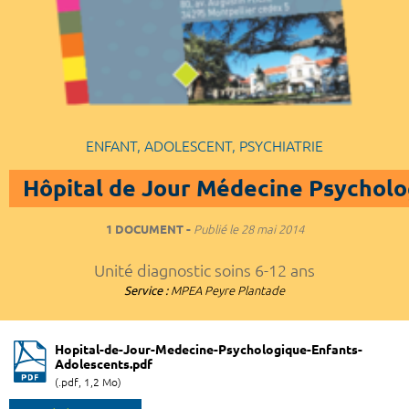
ENFANT, ADOLESCENT, PSYCHIATRIE
Hôpital de Jour Médecine Psycholo
1 DOCUMENT
Publié le
28 mai 2014
Unité diagnostic soins 6-12 ans
Service :
MPEA Peyre Plantade
Hopital-de-Jour-Medecine-Psychologique-Enfants-
Adolescents.pdf
(.pdf, 1,2 Mo)