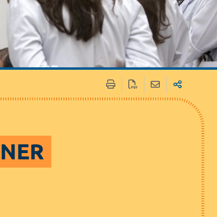
 / Médias
Marchés publics
NNER