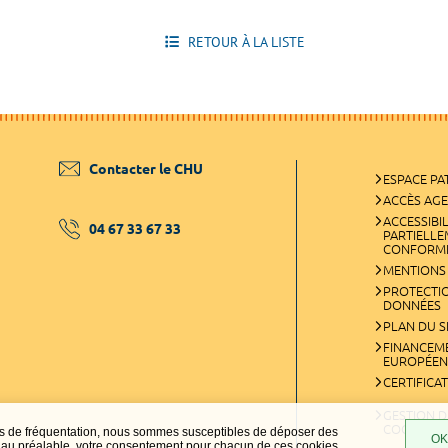
RETOUR À LA LISTE
Contacter le CHU
ESPACE PA
ACCÈS AG
ACCESSIBIL
04 67 33 67 33
PARTIELL
CONFORM
MENTIONS
PROTECTI
DONNÉES
PLAN DU S
FINANCEM
EUROPÉEN
CERTIFICA
GESTION D
COOKIES
ques de fréquentation, nous sommes susceptibles de déposer des
OK,
t, au préalable, votre consentement pour chacun de ces cookies.