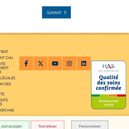
SUIVANT
TIENT
ENT CHU
ITÉ :
EMENT
E
 LÉGALES
ON DES
ITE
ENTS
S
TION HAS
ES
 tout accepter
Tout refuser
Personnaliser