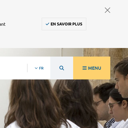
ant
EN SAVOIR PLUS
MENU
FR
re
Ambulanciers, taxis, vsl