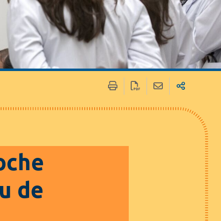
 / Médias
Marchés publics
oche
u de