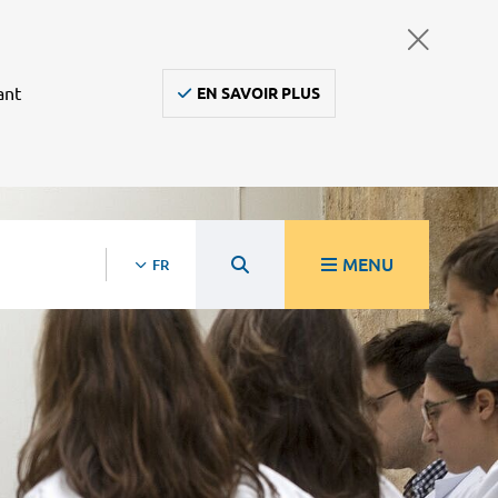
ant
EN SAVOIR PLUS
MENU
FR
re
Ambulanciers, taxis, vsl