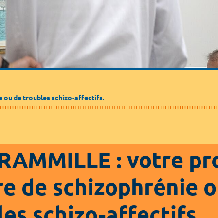
Médecine de ville
Journalistes
Partenaires / Associations
ou de troubles schizo-affectifs.
AMMILLE : votre pr
re de schizophrénie o
es schizo-affectifs.