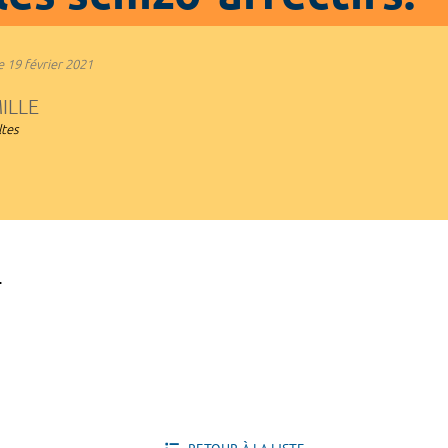
e
19 février 2021
ILLE
ltes
-