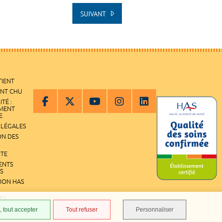
SUIVANT
TIENT
ENT CHU
ITÉ :
EMENT
E
 LÉGALES
ON DES
ITE
ENTS
S
TION HAS
ES
 tout accepter
Tout refuser
Personnaliser