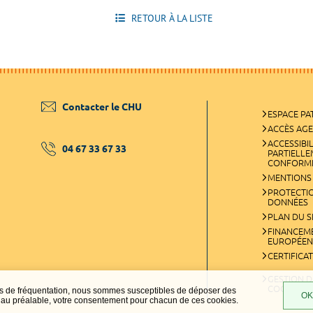
RETOUR À LA LISTE
Contacter le CHU
ESPACE PA
ACCÈS AG
ACCESSIBIL
04 67 33 67 33
PARTIELL
CONFORM
MENTIONS
PROTECTI
DONNÉES
PLAN DU S
FINANCEM
EUROPÉEN
CERTIFICA
GESTION D
COOKIES
ques de fréquentation, nous sommes susceptibles de déposer des
OK,
t, au préalable, votre consentement pour chacun de ces cookies.