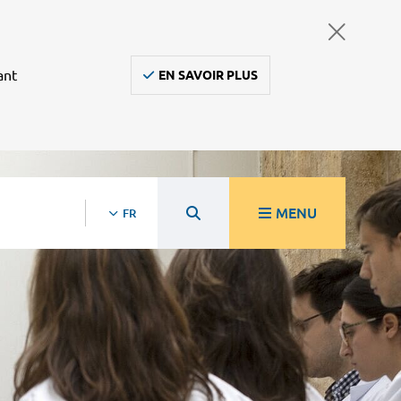
ant
EN SAVOIR PLUS
MENU
FR
re
Ambulanciers, taxis, vsl