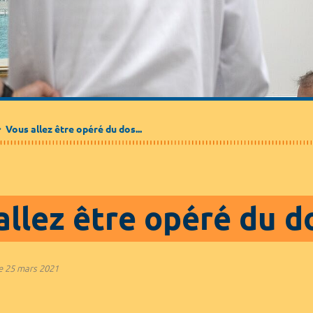
Médecine de ville
Journalistes
Partenaires / Associations
Vous allez être opéré du dos...
llez être opéré du do
e
25 mars 2021