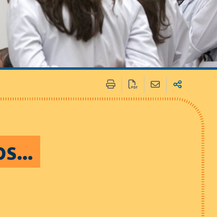
 / Médias
Marchés publics
s...