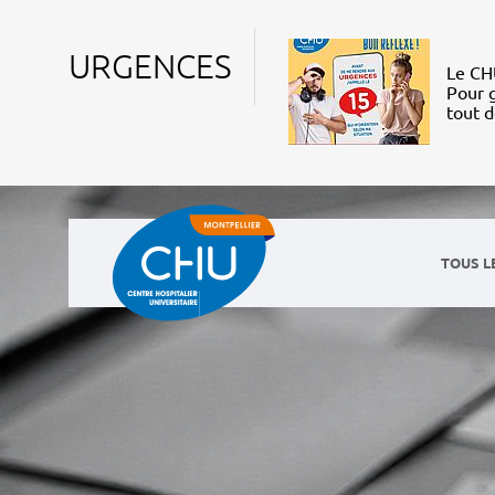
URGENCES
Le CHU
Pour g
tout 
TOUS L