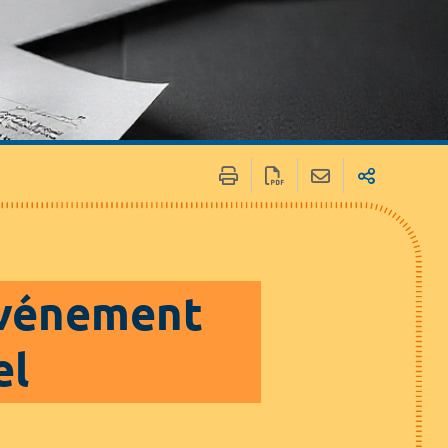
’événement
el