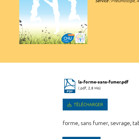
Service :
Pneumologie, Al
la-forme-sans-fumer.pdf
(.pdf, 2,8 Mo)
TÉLÉCHARGER
forme, sans fumer, sevrage, tab