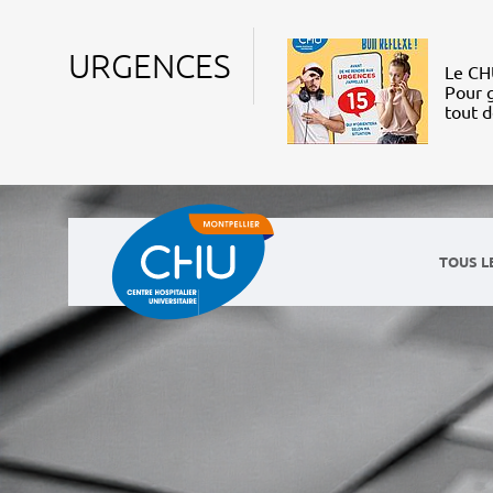
URGENCES
Le CHU
Pour g
tout 
TOUS L