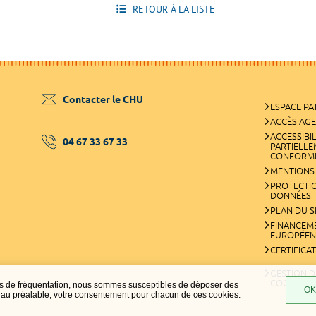
RETOUR À LA LISTE
Contacter le CHU
ESPACE PA
ACCÈS AG
ACCESSIBIL
04 67 33 67 33
PARTIELL
CONFORM
MENTIONS
PROTECTI
DONNÉES
PLAN DU S
FINANCEM
EUROPÉEN
CERTIFICA
GESTION D
COOKIES
ques de fréquentation, nous sommes susceptibles de déposer des
OK,
t, au préalable, votre consentement pour chacun de ces cookies.