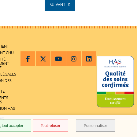
SUIVANT
TIENT
ENT CHU
ITÉ :
EMENT
E
 LÉGALES
ON DES
ITE
ENTS
S
TION HAS
ES
 tout accepter
Tout refuser
Personnaliser