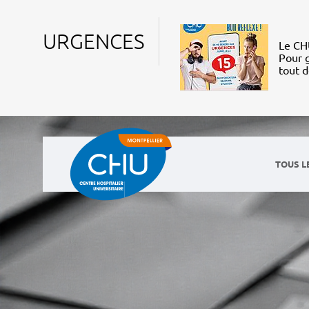
URGENCES
Le CHU
Pour g
tout 
TOUS L