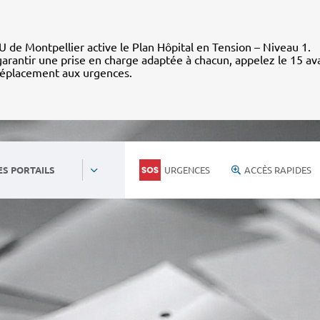
 de Montpellier active le Plan Hôpital en Tension – Niveau 1.
arantir une prise en charge adaptée à chacun, appelez le 15 av
déplacement aux urgences.
URGENCES
ACCÈS RAPIDES
ES PORTAILS