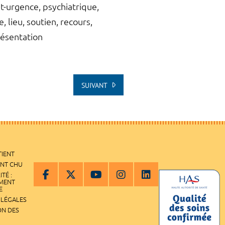
st-urgence, psychiatrique,
 lieu, soutien, recours,
présentation
SUIVANT
TIENT
ENT CHU
ITÉ :
EMENT
E
 LÉGALES
ON DES