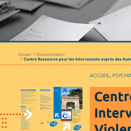
Accueil
Documentation
Centre Ressource pour les Intervenants auprès des Aute
ACCUEIL, PSYCHI
Centr
Inter
Viole