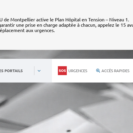
 de Montpellier active le Plan Hôpital en Tension – Niveau 1.
arantir une prise en charge adaptée à chacun, appelez le 15 av
déplacement aux urgences.
URGENCES
ACCÈS RAPIDES
ES PORTAILS