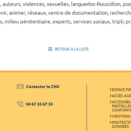
, auteurs, violences, sexuelles, languedoc-Roussillon, po
ir, animer, réseaux, centre de documentation, recherche,
s, milieu pénitentiaire, experts, services sociaux, tripli, 
RETOUR À LA LISTE
Contacter le CHU
ESPACE PA
ACCÈS AG
ACCESSIBIL
04 67 33 67 33
PARTIELL
CONFORM
MENTIONS
PROTECTI
DONNÉES