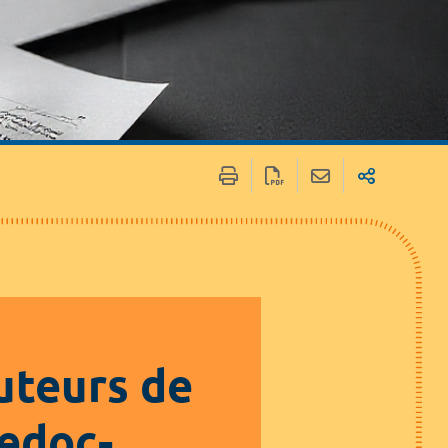
uteurs de
edoc-