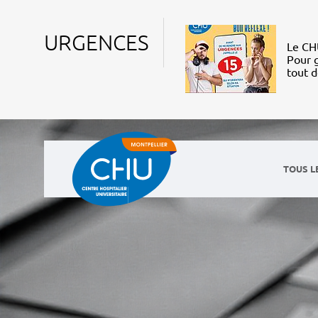
URGENCES
Le CHU
Pour g
tout 
TOUS L