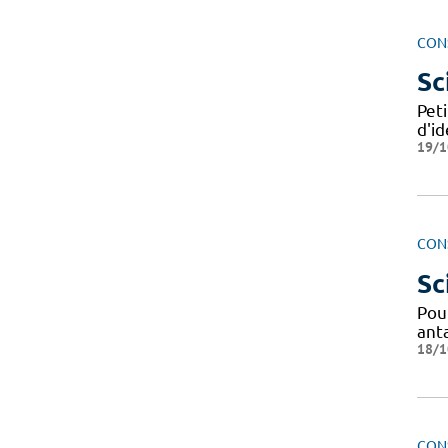
CON
Sc
Peti
d'id
19/1
CON
Sc
Pour
ant
18/1
CON