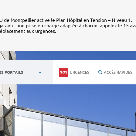
 de Montpellier active le Plan Hôpital en Tension – Niveau 1.
arantir une prise en charge adaptée à chacun, appelez le 15 av
déplacement aux urgences.
URGENCES
ACCÈS RAPIDES
ES PORTAILS