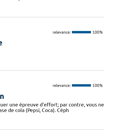
relevance:
100%
e
relevance:
100%
on
tuer une épreuve d'effort; par contre, vous ne
ase de cola (Pepsi, Coca). Céph