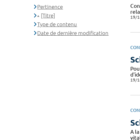
Con
Pertinence
rela
[Titre]
19/1
Type de contenu
Date de dernière modification
CON
Sc
Pour
d'id
19/1
CON
Sc
A la
vita