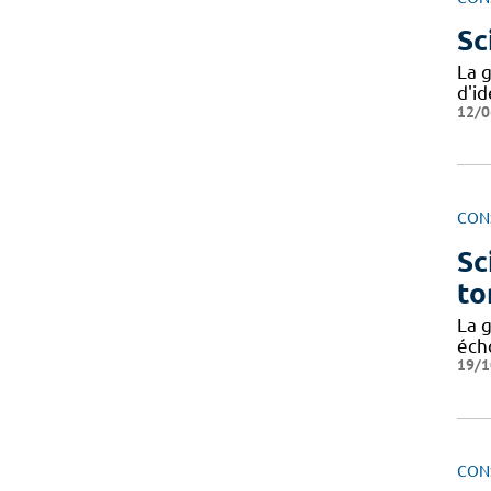
Sc
La g
d'id
12/0
CON
Sc
to
La 
écho
19/1
CON