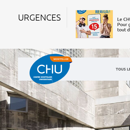
URGENCES
Le CHU
Pour g
tout 
TOUS L