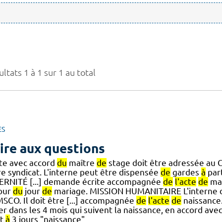
ltats 1 à 1 sur 1 au total
ES
ire aux questions
ite avec accord
du
maître
de
stage doit être adressée au 
re syndicat. L'interne peut être dispensée
de
gardes
à
par
ERNITÉ [...] demande écrite accompagnée
de
l'acte
de
mar
our
du
jour
de
mariage. MISSION HUMANITAIRE L'interne d
SCO. Il doit être [...] accompagnée
de
l'acte
de
naissance.
er dans les 4 mois qui suivent la naissance, en accord ave
it
à
3 jours "naissance"