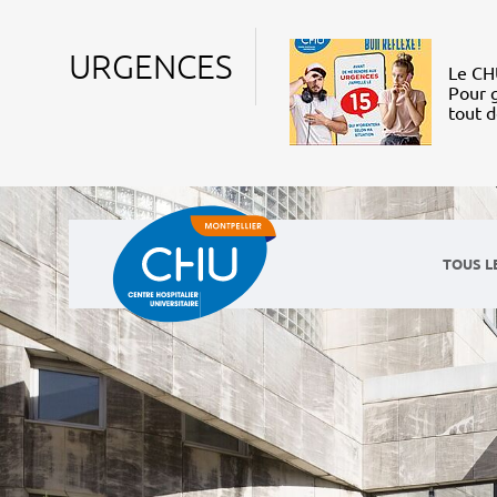
URGENCES
Le CHU
Pour g
tout 
TOUS L