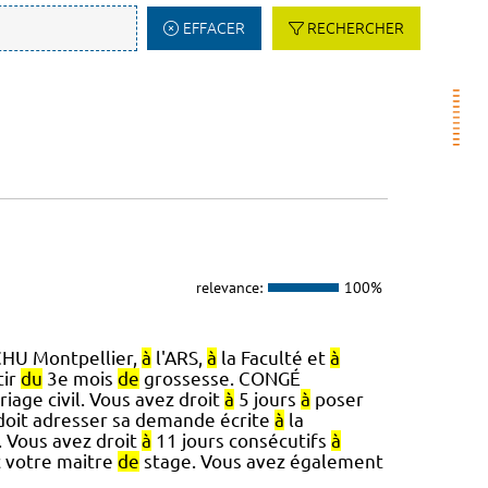
EFFACER
RECHERCHER
relevance:
100%
CHU Montpellier,
à
l'ARS,
à
la Faculté et
à
tir
du
3e mois
de
grossesse. CONGÉ
iage civil. Vous avez droit
à
5 jours
à
poser
oit adresser sa demande écrite
à
la
 Vous avez droit
à
11 jours consécutifs
à
c votre maitre
de
stage. Vous avez également