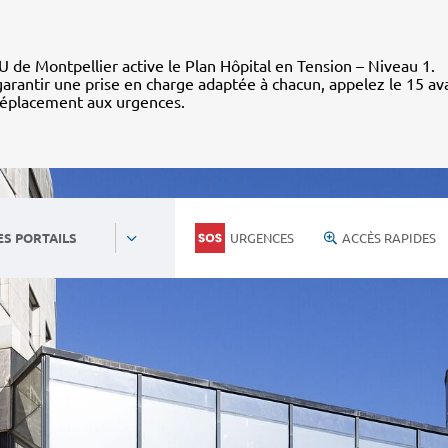
 de Montpellier active le Plan Hôpital en Tension – Niveau 1.
arantir une prise en charge adaptée à chacun, appelez le 15 av
déplacement aux urgences.
URGENCES
ACCÈS RAPIDES
ES PORTAILS