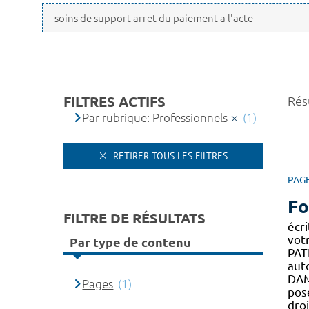
FILTRES ACTIFS
Résu
Par rubrique: Professionnels
(1)
RETIRER TOUS LES FILTRES
PAG
Fo
FILTRE DE RÉSULTATS
écr
vot
Par type de contenu
PAT
aut
DAM
Pages
(1)
pos
dro