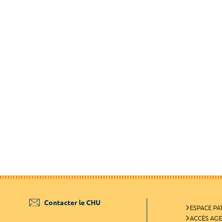
Contacter le CHU
ESPACE PA
ACCÈS AG