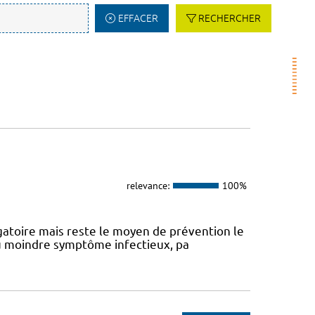
EFFACER
RECHERCHER
relevance:
100%
atoire mais reste le moyen de prévention le
 au moindre symptôme infectieux, pa