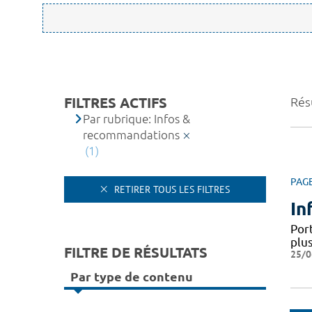
FILTRES ACTIFS
Résu
Par rubrique: Infos &
recommandations
(1)
PAG
RETIRER TOUS LES FILTRES
In
Por
plus
FILTRE DE RÉSULTATS
25/0
Par type de contenu