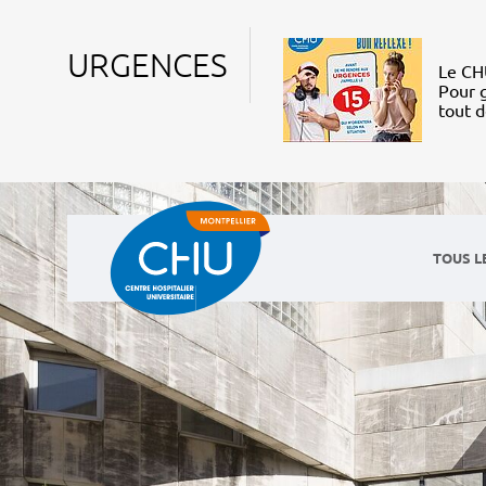
URGENCES
Le CHU
Pour g
tout 
TOUS L