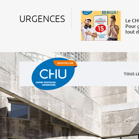
URGENCES
Le CHU
Pour g
tout 
TOUS L