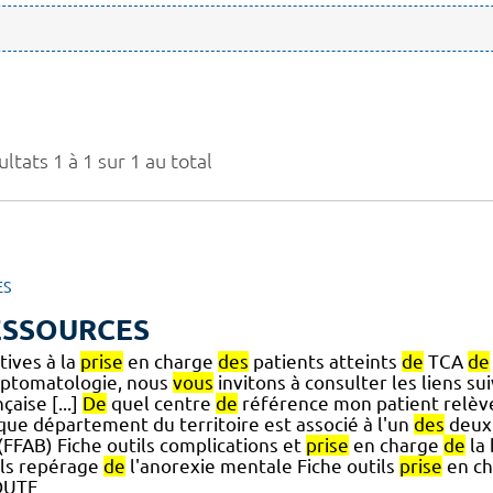
ltats 1 à 1 sur 1 au total
ES
ESSOURCES
tives à la
prise
en charge
des
patients atteints
de
TCA
de
ptomatologie, nous
vous
invitons à consulter les liens sui
çaise [...]
De
quel centre
de
référence mon patient relève-
que département du territoire est associé à l'un
des
deux 
] (FFAB) Fiche outils complications et
prise
en charge
de
la 
ils repérage
de
l'anorexie mentale Fiche outils
prise
en c
OUTE