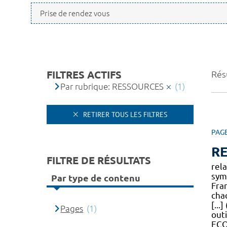
FILTRES ACTIFS
Résu
Par rubrique: RESSOURCES
(1)
RETIRER TOUS LES FILTRES
PAG
R
FILTRE DE RÉSULTATS
rela
sym
Par type de contenu
Fran
cha
[...
Pages
(1)
out
EC