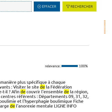
EFFACER
RECHERCHER
relevance:
100%
manière plus spécifique à chaque
vants : Visiter le site
de
la Fédération
t-il ? Afin
de
couvrir l'ensemble
de
la région,
centres référents : Départements 09, 31, 32,
boulimie et l'hyperphagie boulimique Fiche
harge
de
l'anorexie mentale LIGNE INFO