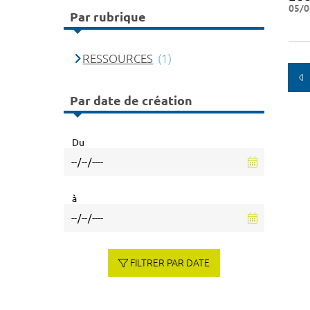
05/0
Par rubrique
RESSOURCES
(1)
Par date de création
Du
à
FILTRER PAR DATE