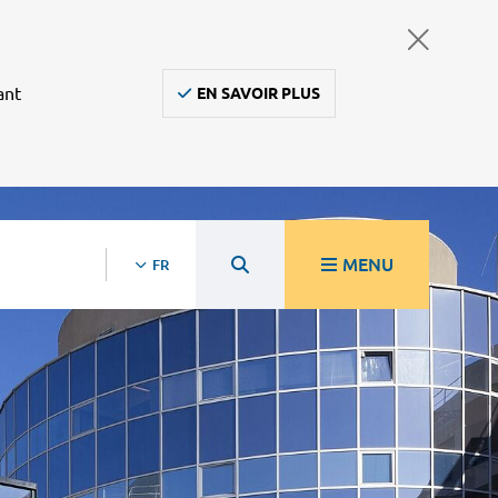
ant
EN SAVOIR PLUS
MENU
FR