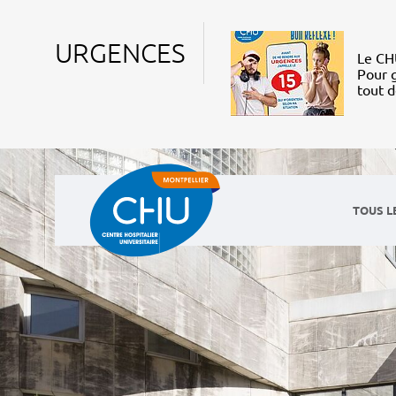
URGENCES
Le CHU
Pour g
tout 
TOUS L