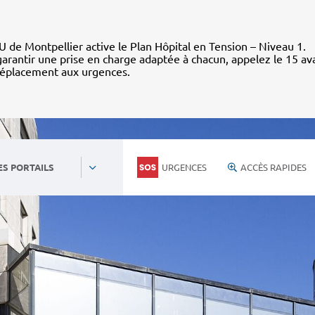
 de Montpellier active le Plan Hôpital en Tension – Niveau 1.
arantir une prise en charge adaptée à chacun, appelez le 15 av
déplacement aux urgences.
URGENCES
ACCÈS RAPIDES
ES PORTAILS