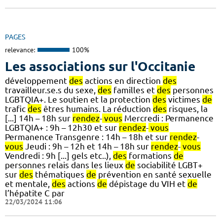
PAGES
relevance:
100%
Les associations sur l'Occitanie
développement
des
actions en direction
des
travailleur.se.s du sexe,
des
familles et
des
personnes
LGBTQIA+. Le soutien et la protection
des
victimes
de
trafic
des
êtres humains. La réduction
des
risques, la
[...] 14h – 18h sur
rendez
-
vous
Mercredi : Permanence
LGBTQIA+ : 9h – 12h30 et sur
rendez
-
vous
Permanence Transgenre : 14h – 18h et sur
rendez
-
vous
Jeudi : 9h – 12h et 14h – 18h sur
rendez
-
vous
Vendredi : 9h [...] gels etc..),
des
formations
de
personnes relais dans les lieux
de
sociabilité LGBT+
sur
des
thématiques
de
prévention en santé sexuelle
et mentale,
des
actions
de
dépistage du VIH et
de
l’hépatite C par
22/03/2024 11:06