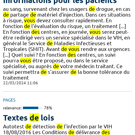
Informations pour les patients
au sang, survenant chez les usagers
de
drogue, en cas
de
partage
de
matériel d’injection. Dans ces situations
à risque,
vous
devez consulter rapidement. En
fonction
de
l’évaluation du risque, un traitement [...]
En fonction
des
centres, en journée,
vous
serez peut-
être redirigé vers un service spécialisé dans le VIH, en
général le Service
de
Maladies Infectieuses et
Tropicales (SMIT). Avant
de
vous
rendre aux urgences
[...] Quel suivi ? En fonction
des
centres, un suivi
pourra
vous
être proposé, ou dans le service
spécialisé, ou auprès
de
votre médecin traitant. Ce
suivi permettra
de
s’assurer
de
la bonne tolérance du
traitement
22/03/2024 11:06
PAGES
relevance:
78%
Textes
de
lois
Autotest
de
détection
de
l’infection par le VIH
18/08/2016 Les Conditions
de
délivrance
des