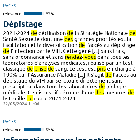
PAGES
relevance:
92%
Dépistage
2021-2024
de
déclinaison
de
la Stratégie Nationale
de
Santé Sexuelle dont une
des
grandes priorités est la
facilitation et la diversification
de
l’accès au dépistage
de
l’infection par le VIH. Cette géné [...] sans frais,
sans ordonnance et sans
rendez
-
vous
dans tous les
laboratoires d’analyses médicales, réalisé par un test
classique
de
prise
de
sang. Le test est
pris
en charge à
100% par l’Assurance Maladie [...] Il s’agit
de
l’accès au
dépistage du VIH par sérologie directement sans
prescription dans tous les laboratoires
de
biologie
médicale. Ce dispositif découle d’une
des
mesures
de
la Feuille
de
route 2021-2024
22/03/2024 11:06
PAGES
relevance:
85%