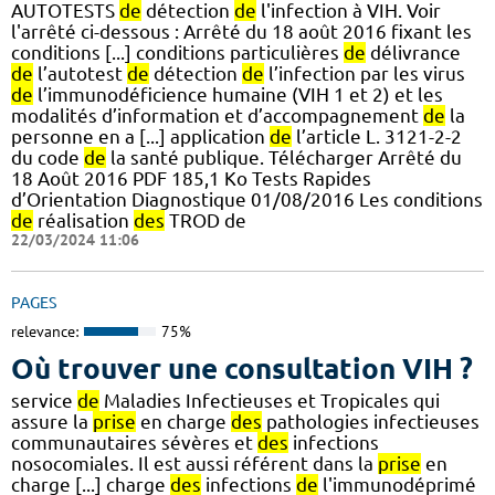
AUTOTESTS
de
détection
de
l'infection à VIH. Voir
l'arrêté ci-dessous : Arrêté du 18 août 2016 fixant les
conditions [...] conditions particulières
de
délivrance
de
l’autotest
de
détection
de
l’infection par les virus
de
l’immunodéficience humaine (VIH 1 et 2) et les
modalités d’information et d’accompagnement
de
la
personne en a [...] application
de
l’article L. 3121-2-2
du code
de
la santé publique. Télécharger Arrêté du
18 Août 2016 PDF 185,1 Ko Tests Rapides
d’Orientation Diagnostique 01/08/2016 Les conditions
de
réalisation
des
TROD de
22/03/2024 11:06
PAGES
relevance:
75%
Où trouver une consultation VIH ?
service
de
Maladies Infectieuses et Tropicales qui
assure la
prise
en charge
des
pathologies infectieuses
communautaires sévères et
des
infections
nosocomiales. Il est aussi référent dans la
prise
en
charge [...] charge
des
infections
de
l'immunodéprimé