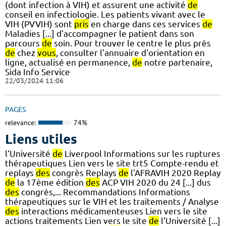
(dont infection à VIH) et assurent une activité
de
conseil en infectiologie. Les patients vivant avec le
VIH (PVVIH) sont
pris
en charge dans ces services
de
Maladies [...] d’accompagner le patient dans son
parcours
de
soin. Pour trouver le centre le plus près
de
chez
vous
, consulter l'annuaire d'orientation en
ligne, actualisé en permanence,
de
notre partenaire,
Sida Info Service
22/03/2024 11:06
PAGES
relevance:
74%
Liens utiles
l’Université
de
Liverpool Informations sur les ruptures
thérapeutiques Lien vers le site trt5 Compte-rendu et
replays
des
congrès Replays
de
l'AFRAVIH 2020 Replay
de
la 17ème édition
des
ACP VIH 2020 du 24 [...] dus
des
congrès,... Recommandations Informations
thérapeutiques sur le VIH et les traitements / Analyse
des
interactions médicamenteuses Lien vers le site
actions traitements Lien vers le site
de
l’Université [...]