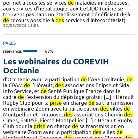
permet à tous les services
de
maladies infectieuses,
aux services d'hépatologie, aux CeGIDD (qui ne se
trouvent pas dans un établissement bénéficiant déjà
de
recours possible à
des
services d'interprétariat)
22/03/2024 11:06
PAGES
relevance:
68%
Les webinaires du COREVIH
Occitanie
d’Occitanie avec la participation
de
l’ARS Occitanie,
de
la CPAM
de
l’Hérault,
des
associations Enipse et Sida
Info Service, et
de
Santé Publique France dans le
cadre
de
l’extension du dépistage gratuit [...] r Hérault
Rugby Club pour la
prise
en charge
de
sa transmission
en webinaire Zoom avec la participation
des
villes
de
Montpellier et Toulouse,
des
associations Chemin
des
Cimes, ENIPSE, Fierté Montpellier [...] r Hérault Rugby
Club pour la
prise
en charge
de
sa transmission en
webinaire Zoom avec la participation
des
villes
de
Montpellier et Toulouse,
des
associations Chemin
des