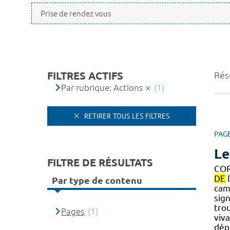
FILTRES ACTIFS
Résu
Par rubrique: Actions
(1)
RETIRER TOUS LES FILTRES
PAG
Le
FILTRE DE RÉSULTATS
COR
DE
D
Par type de contenu
cam
sig
trou
Pages
(1)
viv
dép