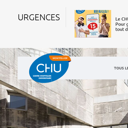
URGENCES
Le CHU
Pour g
tout 
TOUS L