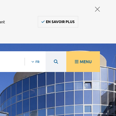
ant
EN SAVOIR PLUS
MENU
FR