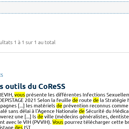
ltats 1 à 1 sur 1 au total
ES
s outils du CoReSS
EVIH,
vous
présente les différentes Infections Sexuelle
EPISTAGE 2021 Selon la feuille
de
route
de
la Stratégie
pagnes [...] les matériels
de
prévention reconnus comme di
nalé sans délai à l'Agence Nationale
de
Sécurité du Médic
verez une [...] ls
de
ville (médecins généralistes, dentis
ant avec le VIH (PVVIH).
Vous
pourrez télécharger cette b
istage
des
IST