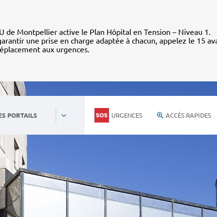
 de Montpellier active le Plan Hôpital en Tension – Niveau 1.
arantir une prise en charge adaptée à chacun, appelez le 15 av
déplacement aux urgences.
URGENCES
ACCÈS RAPIDES
ES PORTAILS