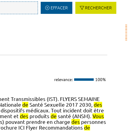
EFFACER
RECHERCHER
relevance:
100%
ment Transmissibles (IST). FLYERS SEMAINE
 Nationale
de
Santé Sexuelle 2017 2030,
des
spositifs médicaux. Tout incident doit être
ament et
des
produits
de
santé (ANSM).
Vous
tes) pouvant prendre en charge
des
personnes
rochure ICI Flyer Recommandations
de