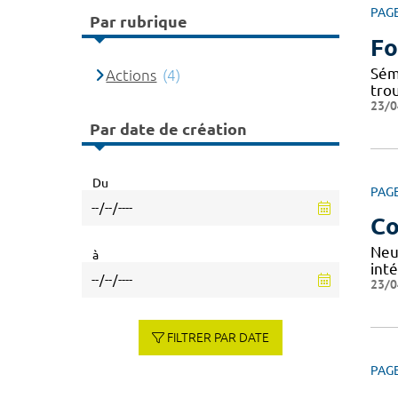
PAG
Par rubrique
Fo
Sém
Actions
(4)
tro
23/0
Par date de création
Du
PAG
Co
Neu
à
inté
23/0
FILTRER PAR DATE
PAG