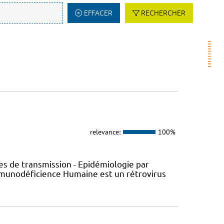
EFFACER
RECHERCHER
relevance:
100%
s de transmission - Epidémiologie par
’Immunodéficience Humaine est un rétrovirus