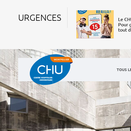
URGENCES
Le CHU
Pour g
tout 
TOUS L