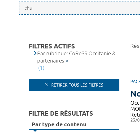
FILTRES ACTIFS
Résu
Par rubrique: CoReSS Occitanie &
partenaires
(1)
PAG
RETIRER TOUS LES FILTRES
No
Occ
MON
FILTRE DE RÉSULTATS
Ret
23/0
Par type de contenu