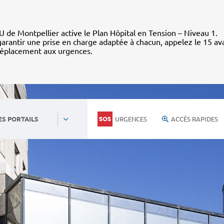
 de Montpellier active le Plan Hôpital en Tension – Niveau 1.
arantir une prise en charge adaptée à chacun, appelez le 15 av
déplacement aux urgences.
URGENCES
ACCÈS RAPIDES
ES PORTAILS