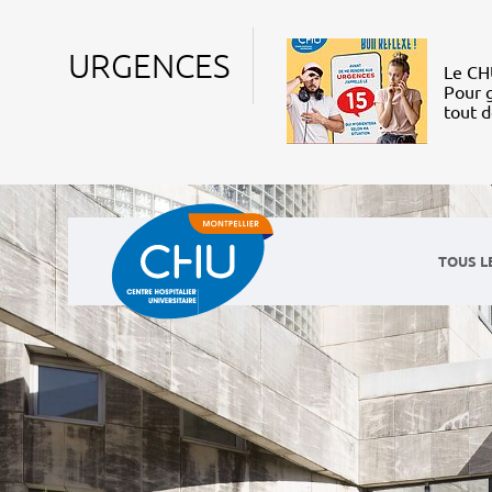
URGENCES
Le CHU
Pour g
tout 
TOUS L