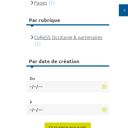
Pages
(1)
Par rubrique
CoReSS Occitanie & partenaires
(1)
Par date de création
Du
à