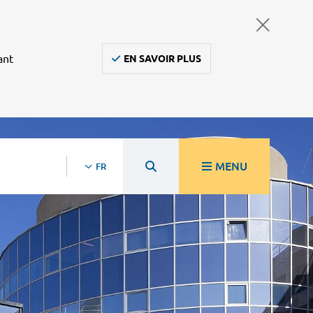
ant
EN SAVOIR PLUS
MENU
FR