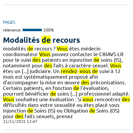
PAGES
relevance:
100%
Modalités
de
recours
modalités
de
recours ?
Vous
êtes médecin
coordonnateur
Vous
pouvez contacter le CRIAVS-LR
pour le suivi
des
patients en injonction
de
soins (IS),
notamment pour
des
faits à caractère sexuel.
Vous
êtes un [...] judiciaire. Un
rendez
-
vous
de
suivi à 12
mois est systématiquement proposé afin
d’accompagner la mise en œuvre
des
préconisations.
Certains patients, en fonction
de
l’évaluation,
pourront bénéficier
de
soins [...] professionnel adapté.
Vous
souhaitez une évaluation : Si
vous
rencontrez
des
difficultés dans votre sexualité ou êtes placé sous
Injonction
de
Soins (IS) ou Obligation
de
Soins (OS)
pour
des
faits sexuels, prenez
21/11/2025 12:47