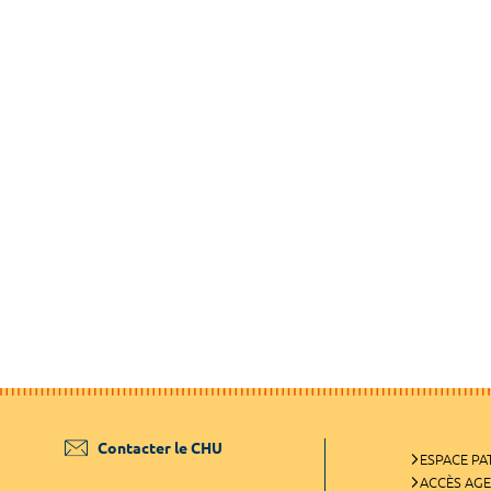
Contacter le CHU
ESPACE PA
ACCÈS AG