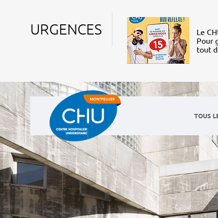
URGENCES
Le CHU
Pour g
tout 
TOUS L