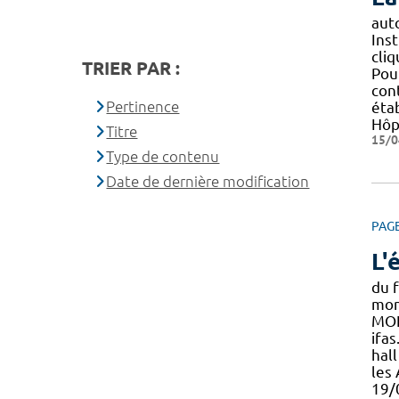
aut
Ins
cliq
TRIER PAR :
Pou
con
Pertinence
éta
Hôp
Titre
15/0
Type de contenu
Date de dernière modification
PAG
L'
du f
mon
MON
ifa
hal
les
19/