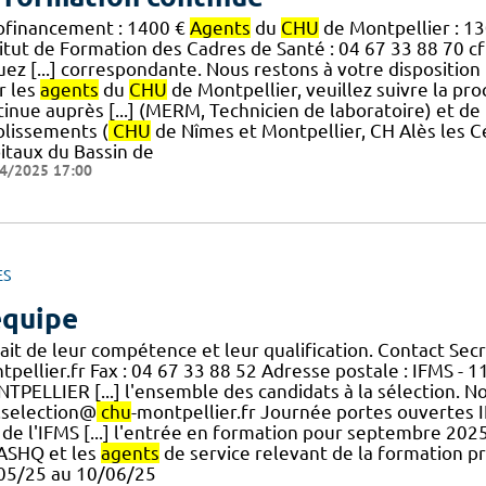
ofinancement : 1400 €
Agents
du
CHU
de Montpellier : 13
titut de Formation des Cadres de Santé : 04 67 33 88 70 c
uez [...] correspondante. Nous restons à votre dispositio
r les
agents
du
CHU
de Montpellier, veuillez suivre la p
tinue auprès [...] (MERM, Technicien de laboratoire) et d
blissements (
CHU
de Nîmes et Montpellier, CH Alès les 
itaux du Bassin de
4/2025 17:00
ES
équipe
ait de leur compétence et leur qualification. Contact Secré
tpellier.fr Fax : 04 67 33 88 52 Adresse postale : IFMS -
TPELLIER [...] l'ensemble des candidats à la sélection. No
s.selection@
chu
-montpellier.fr Journée portes ouvertes I
l de l'IFMS [...] l'entrée en formation pour septembre 202
 ASHQ et les
agents
de service relevant de la formation p
05/25 au 10/06/25