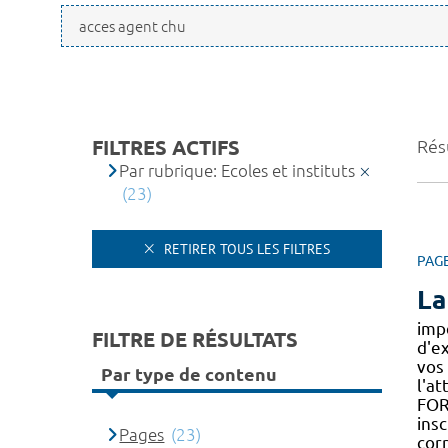
FILTRES ACTIFS
Résu
Par rubrique: Ecoles et instituts
(23)
RETIRER TOUS LES FILTRES
PAG
La
impé
FILTRE DE RÉSULTATS
d'e
vos
Par type de contenu
l'a
FOR
insc
Pages
(23)
cor