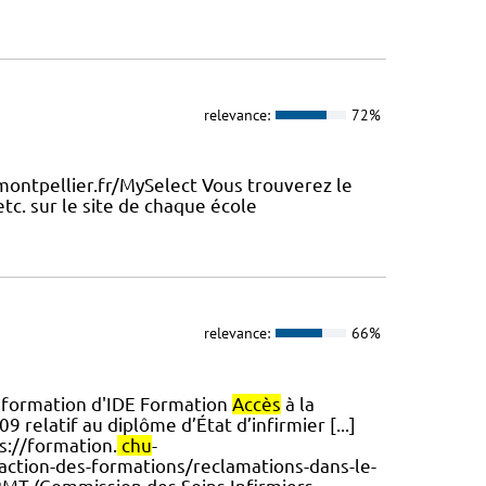
relevance:
72%
montpellier.fr/MySelect Vous trouverez le
etc. sur le site de chaque école
relevance:
66%
a formation d'IDE Formation
Accès
à la
 relatif au diplôme d’État d’infirmier [...]
s://formation.
chu
-
faction-des-formations/reclamations-dans-le-