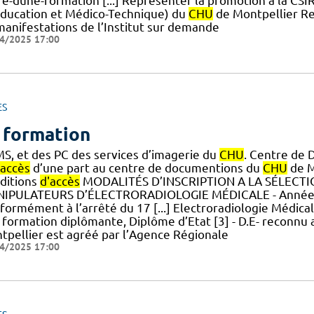
re-dune-formation [...] Représenter la promotion à la CSI
ducation et Médico-Technique) du
CHU
de Montpellier Re
manifestations de l’Institut sur demande
4/2025 17:00
ES
 formation
FMS, et des PC des services d’imagerie du
CHU
. Centre de 
accès
d’une part au centre de documentions du
CHU
de Mo
ditions
d'accès
MODALITÉS D’INSCRIPTION A LA SÉLEC
IPULATEURS D’ÉLECTRORADIOLOGIE MÉDICALE - Année 
formément à l’arrêté du 17 [...] Electroradiologie Médica
 formation diplômante, Diplôme d’Etat [3] - D.E- reconnu
tpellier est agréé par l’Agence Régionale
4/2025 17:00