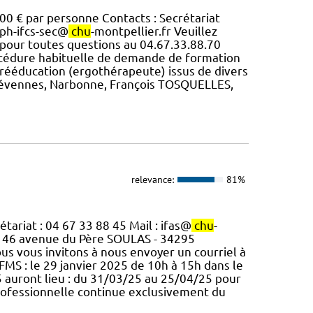
00 € par personne Contacts : Secrétariat
fph-ifcs-sec@
chu
-montpellier.fr Veuillez
n pour toutes questions au 04.67.33.88.70
rocédure habituelle de demande de formation
e rééducation (ergothérapeute) issus de divers
Cévennes, Narbonne, François TOSQUELLES,
relevance:
81%
tariat : 04 67 33 88 45 Mail : ifas@
chu
-
 1146 avenue du Père SOULAS - 34295
us vous invitons à nous envoyer un courriel à
FMS : le 29 janvier 2025 de 10h à 15h dans le
5 auront lieu : du 31/03/25 au 25/04/25 pour
rofessionnelle continue exclusivement du