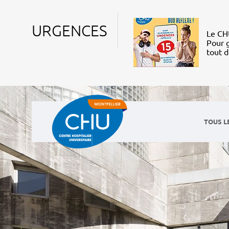
URGENCES
Le CHU
Pour g
tout 
TOUS L