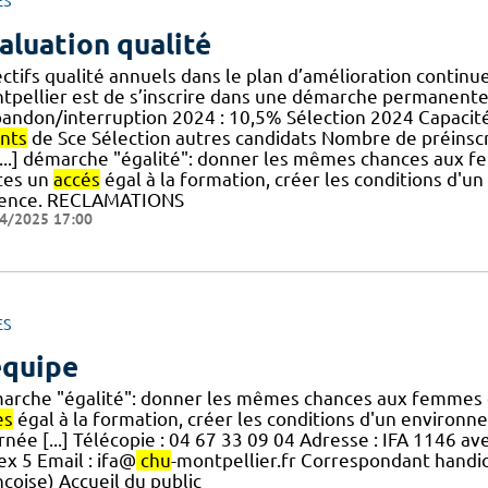
ES
aluation qualité
ctifs qualité annuels dans le plan d’amélioration continue
tpellier est de s’inscrire dans une démarche permanente d’
bandon/interruption 2024 : 10,5% Sélection 2024 Capacité 
nts
de Sce Sélection autres candidats Nombre de préinscr
[...] démarche "égalité": donner les mêmes chances aux 
tes un
accés
égal à la formation, créer les conditions d'u
lence. RECLAMATIONS
4/2025 17:00
ES
équipe
arche "égalité": donner les mêmes chances aux femmes q
ès
égal à la formation, créer les conditions d'un environne
rnée [...] Télécopie : 04 67 33 09 04 Adresse : IFA 1146 
x 5 Email : ifa@
chu
-montpellier.fr Correspondant handi
çoise) Accueil du public