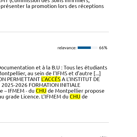
RMT (Commission des Soins Infirmiers,
présenter la promotion lors des réceptions
relevance:
66%
Documentation et à la B.U : Tous les étudiants
ntpellier, au sein de l’IFMS et d’autre [...]
TION PERMETTANT
L’ACCÈS
A L’INSTITUT DE
2025-2026 FORMATION INITIALE
le – IFMEM - du
CHU
de Montpellier propose
 au grade Licence. L’IFMEM du
CHU
de