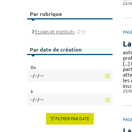
15/0
Par rubrique
Ecoles et instituts
(23)
PAG
La
Par date de création
aut
pro
[..
Du
part
att
les
insc
23/0
à
FILTRER PAR DATE
PAG
La