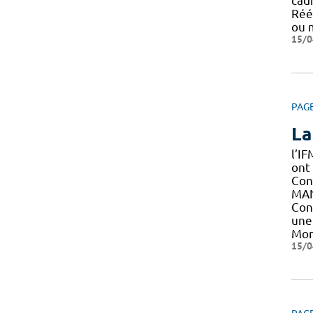
cad
Réé
ou 
15/0
PAG
La
l’I
ont
Con
MAN
Con
une
Mon
15/0