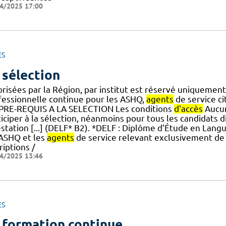
4/2025 17:00
ES
 sélection
orisées par la Région, par institut est réservé uniquemen
fessionnelle continue pour les ASHQ,
agents
de service ci
.] PRE-REQUIS A LA SELECTION Les conditions
d'accès
Aucun
iciper à la sélection, néanmoins pour tous les candidats d
estation [...] (DELF* B2). *DELF : Diplôme d’Étude en Lan
 ASHQ et les
agents
de service relevant exclusivement de 
riptions /
4/2025 13:46
ES
 formation continue