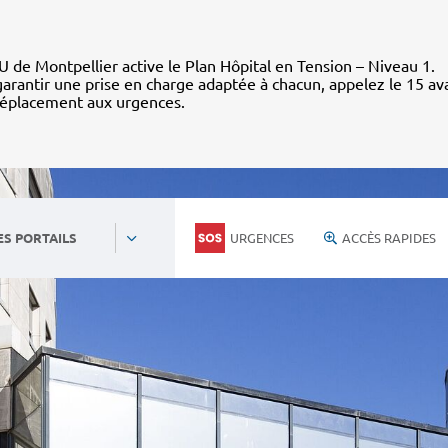
 de Montpellier active le Plan Hôpital en Tension – Niveau 1.
arantir une prise en charge adaptée à chacun, appelez le 15 av
déplacement aux urgences.
URGENCES
ACCÈS RAPIDES
ES PORTAILS