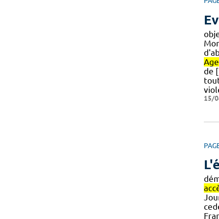
PAG
Ev
obje
Mon
d'a
Age
de 
tou
vio
15/0
PAG
L'
dém
acc
Jou
cede
Fran