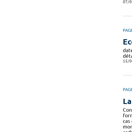
07/0
PAG
Ec
date
dét
15/0
PAG
La
Con
form
cas
mon