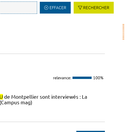
EFFACER
RECHERCHER
relevance:
100%
U
de Montpellier sont interviewés : La
 (Campus mag)