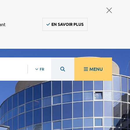
ant
EN SAVOIR PLUS
MENU
FR