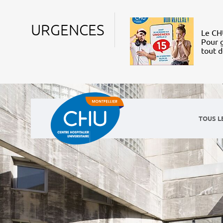
URGENCES
Le CHU
Pour g
tout 
TOUS L