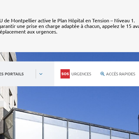
 de Montpellier active le Plan Hôpital en Tension – Niveau 1.
arantir une prise en charge adaptée à chacun, appelez le 15 av
déplacement aux urgences.
URGENCES
ACCÈS RAPIDES
ES PORTAILS