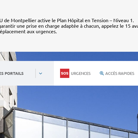
 de Montpellier active le Plan Hôpital en Tension – Niveau 1.
arantir une prise en charge adaptée à chacun, appelez le 15 av
déplacement aux urgences.
URGENCES
ACCÈS RAPIDES
ES PORTAILS