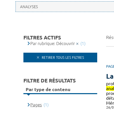
FILTRES ACTIFS
Résu
Par rubrique: Découvrir
(1)
RETIRER TOUS LES FILTRES
PAG
La
FILTRE DE RÉSULTATS
pro
ana
Par type de contenu
pro
déta
Mém
Pages
(1)
26/0