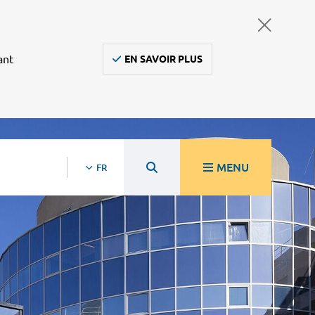
ant
EN SAVOIR PLUS
MENU
FR