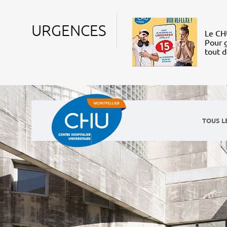
URGENCES
Le CHU
Pour g
tout 
TOUS L