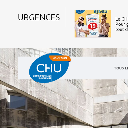
URGENCES
Le CHU
Pour g
tout 
TOUS L