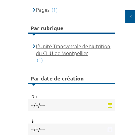
Pages
(1)
Par rubrique
L'Unité Transversale de Nutrition
du CHU de Montpellier
(1)
Par date de création
Du
à