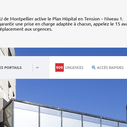
 de Montpellier active le Plan Hôpital en Tension – Niveau 1.
arantir une prise en charge adaptée à chacun, appelez le 15 av
déplacement aux urgences.
URGENCES
ACCÈS RAPIDES
ES PORTAILS