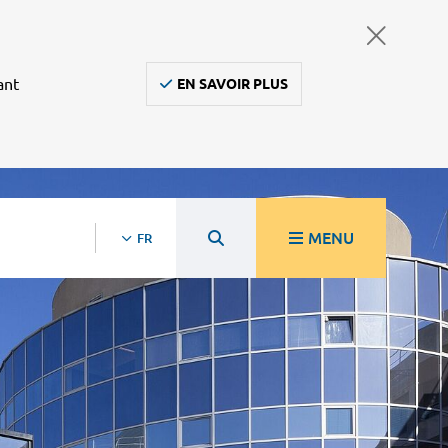
ant
EN SAVOIR PLUS
MENU
FR