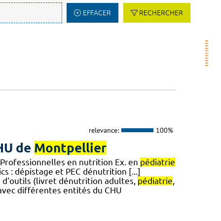
EFFACER
RECHERCHER
relevance:
100%
CHU de
Montpellier
 Professionnelles en nutrition Ex. en
pédiatrie
s : dépistage et PEC dénutrition [...]
'outils (livret dénutrition adultes,
pédiatrie
,
 avec différentes entités du CHU